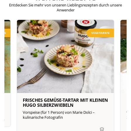
Entdecken Sie mehr von unseren Lieblingsrezepten
durch unsere
Anwender
RIEN
VEGETARIEN
N
FRISCHES GEMÜSE-TARTAR MIT KLEINEN
L
HUGO SILBERZWIEBELN
H
Vorspeise (für 1 Person) von Marie Dolci –
vo
kulinarische Fotografin
S
icht