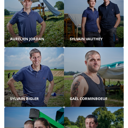
AURÉLIEN JORDAN
SYLVAIN VAUTHEY
SYLVAIN BIGLER
GAËL CORMINBOEUF