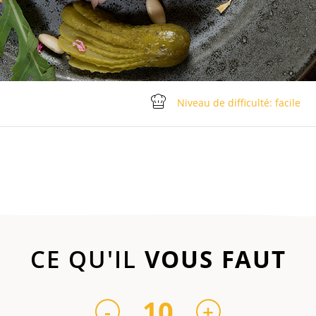
Niveau de difficulté: facile
CE QU'IL
VOUS FAUT
10
-
+