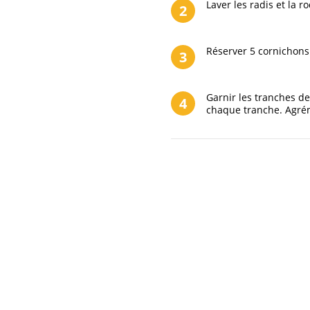
Laver les radis et la 
2
Réserver 5 cornichons
3
Garnir les tranches d
4
chaque tranche. Agrém